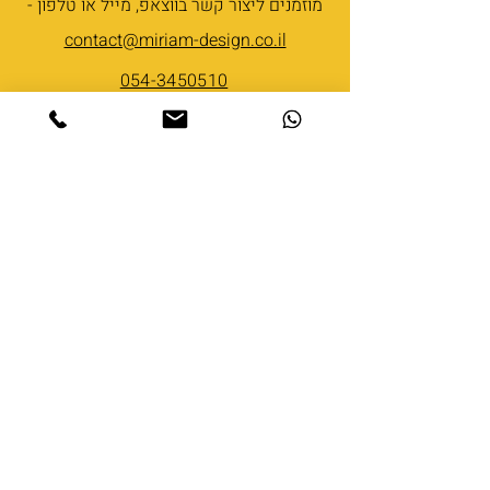
מוזמנים ליצור קשר בווצאפ, מייל או טלפון -
contact@miriam-design.co.il
054-3450510
אפשר כמובן למלא את הפרטים שלכם
בטופס ואחזור אליכם בהקדם